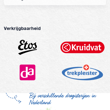
ad usum externum. Andere bestanddelen (hulpstoffen)
zijn: Cetostearyl alcohol, natrium cetylstearyl sulfaat,
hamamelidis water, avocado-olie, carbomeer,
gemodificeerde cocosolie, glycerol (E422),
methylparabeen (E218), pijnboomolie en triethanolamine.
Verkrijgbaarheid
Bij verschillende drogisterijen in
Nederland