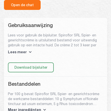
Open de chat
Gebruiksaanwijzing
Lees voor gebruik de bijsluiter. Spiroflor SRL Spier- en
gewrichtscrème is uitsluitend bestemd voor uitwendig
gebruik op een intacte huid. De crème 2 tot 3 keer per
dag op de gewenste plekken aanbrengen en licht
Lees meer
inmasseren.
Spiroflor SRL Spier- en gewrichtscrème is een
homeopathisch geneesmiddel.
Download bijsluiter
Bestanddelen
Per 100 g bevat Spiroflor SRL Spier- en gewrichtscrème
de werkzame bestanddelen: 10 g Symphytum officinale
tinctuur ad usum externum, 5 g Rhus toxicodendron
tinctuur ad usum externum, 5 g Ledum palustre tinctuur
Meer ingrediënten