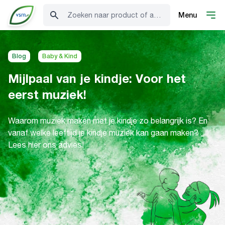
Zoeken naar product of advies
Menu
Blog
Baby & Kind
Mijlpaal van je kindje: Voor het
eerst muziek!
Waarom muziek maken met je kindje zo belangrijk is? En
vanaf welke leeftijd je kindje muziek kan gaan maken?
Lees hier ons advies!