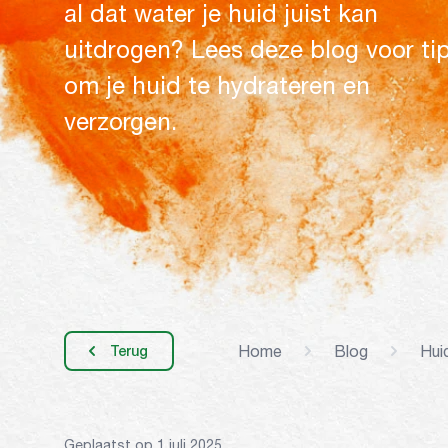
al dat water je huid juist kan
uitdrogen? Lees deze blog voor ti
om je huid te hydrateren en
verzorgen.
Home
Blog
Hui
Terug
Geplaatst op 1 juli 2025