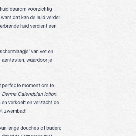
 huid daarom voorzichtig
 want dat kan de huid verder
verbrande huid verdient een
eschermlaagje’ van vet en
 aantasten, waardoor je
hét perfecte moment om te
s
Derma Calendulan lotion
.
n en verkoelt en verzacht de
 het zwembad!
t van lange douches of baden: