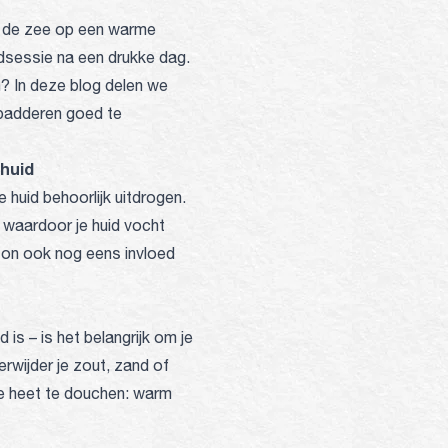
of de zee op een warme
sessie na een drukke dag.
en? In deze blog delen we
 badderen goed te
 huid
huid behoorlijk uitdrogen.
, waardoor je huid vocht
 zon ook nog eens invloed
s – is het belangrijk om je
rwijder je zout, zand of
 te heet te douchen: warm