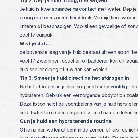
Tip 2: Dep je huid droog, niet wrijven
Je huid is kwetsbaarder na contact met water. Dep je
droog met een zachte handdoek. Vermijd hard wrijven,
irriteren of beschadigen. Vooral een gevoelige of zon
zachte aanpak.
Wist je dat…
de bovenste laag van je huid bestaat uit een soort ‘b
vocht? Zwemmen, douchen of badderen kan dit laagje
huid sneller droog of ruw aan kan voelen.
Tip 3: Smeer je huid direct na het afdrogen in
Na het afdrogen is je huid nog een beetje vochtig – 
hydrateren. Gebruik een verzorgende bodylotion zoal
Deze lotion helpt de vochtbalans van je huid herstelle
huid. Extra fijn na een dag in de zon of na een duik in
Gun je huid een hydraterende routine
Of je nu een waterrat bent in de zomer, of juist genie