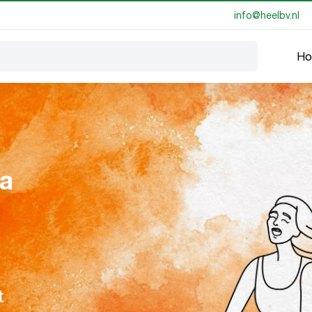
info@heelbv.nl
Ho
s
na
t