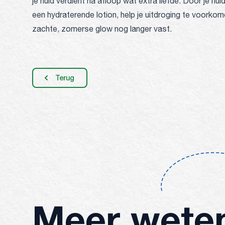
je huid verdient na afloop wat extra liefde. Door je hu
een hydraterende lotion, help je uitdroging te voorkome
zachte, zomerse glow nog langer vast.
Terug
Meer wete