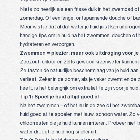
Niets zo heerlijk als een frisse duik in het zwembad 
zomerdag. Of een lange, ontspannende douche of bad
Maar wist je dat al dat water je huid juist kan uitdrog
handige tips om je huid na het zwemmen, douchen of
hydrateren en verzorgen.
Zwemmen = plezier, maar ook uitdroging voor je
Zeezout, chloor en zelfs gewoon kraanwater kunnen je 
Ze tasten de natuurlijke beschermlaag van je huid aan
verliest. Zeker in de zomer, als je vaker zwemt en de
heeft, is het belangrijk om extra lief te zijn voor je huid.
Tip 1: Spoel je huid altijd goed af
Na het zwemmen – of het nu in de zee of het zwembad i
huid goed af te spoelen met lauw, schoon water. Zo ve
chloorresten die je huid kunnen irriteren. Probeer niet
water droogt je huid nog sneller uit.