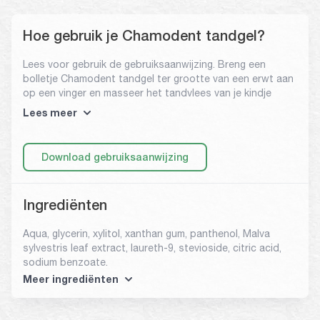
Hoe gebruik je Chamodent tandgel?
Lees voor gebruik de gebruiksaanwijzing. Breng een
bolletje Chamodent tandgel ter grootte van een erwt aan
op een vinger en masseer het tandvlees van je kindje
zachtjes. Je kunt dit meerdere keren herhalen, tot
Lees meer
maximaal 4 keer per dag. Wacht na gebruik bij voorkeur 10
tot 15 minuten voordat je je kindje iets te eten of drinken
geeft.
Download gebruiksaanwijzing
Ingrediënten
Aqua, glycerin, xylitol, xanthan gum, panthenol, Malva
sylvestris leaf extract, laureth-9, stevioside, citric acid,
sodium benzoate.
Meer ingrediënten