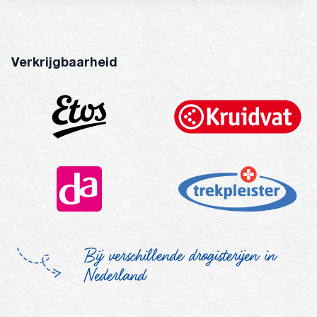
Linalool, Terpineol, Lemongrass Oil, Geranyl Acetate, Beta-
Caryophyllene, Pinene.
Verkrijgbaarheid
Bij verschillende drogisterijen in
Nederland