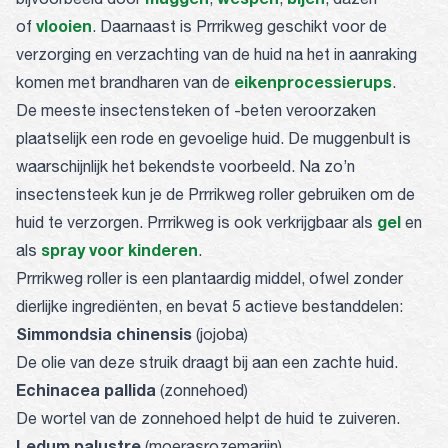
vlooien
of
. Daarnaast is Prrrikweg geschikt voor de
verzorging en verzachting van de huid na het in aanraking
eikenprocessierups
komen met brandharen van de
.
De meeste insectensteken of -beten veroorzaken
plaatselijk een rode en gevoelige huid. De muggenbult is
waarschijnlijk het bekendste voorbeeld. Na zo’n
insectensteek kun je de Prrrikweg roller gebruiken om de
gel
huid te verzorgen. Prrrikweg is ook verkrijgbaar als
en
spray voor kinderen
als
.
Prrrikweg roller is een plantaardig middel, ofwel zonder
dierlijke ingrediënten, en bevat 5 actieve bestanddelen:
Simmondsia chinensis
(jojoba)
De olie van deze struik draagt bij aan een zachte huid.
Echinacea pallida
(zonnehoed)
De wortel van de zonnehoed helpt de huid te zuiveren.
Ledum palustre
(moerasrozemarijn)