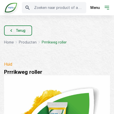
Zoeken naar product of advies
Menu
Terug
Home
Producten
Prrrikweg roller
Huid
Prrrikweg roller