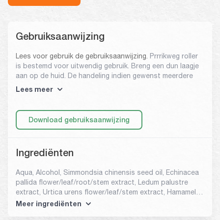
Gebruiksaanwijzing
Lees voor gebruik de gebruiksaanwijzing.
Prrrikweg roller
is bestemd voor uitwendig gebruik. Breng een dun laagje
aan op de huid. De handeling indien gewenst meerdere
malen per dag herhalen. Vermijd contact met de ogen en
Lees meer
slijmvliezen.
Download gebruiksaanwijzing
Ingrediënten
Aqua, Alcohol, Simmondsia chinensis seed oil, Echinacea
pallida flower/leaf/root/stem extract, Ledum palustre
extract, Urtica urens flower/leaf/stem extract, Hamamelis
virginiana leaf/twig water, Carbomer, Sodium hydroxide,
Meer ingrediënten
Parfum, Limonene, Citral, Geraniol, Citronellol, Eugenol,