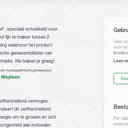
l*, speciaal ontwikkeld voor
Gebru
ed fijn te maken tussen 2
Lees vo
king waarvoor het product
voor in
hische geneesmiddelen van
Kindere
Bij de e
matie. We helpen je graag!
Lees m
Elk uur
Als de 
s van homeopathische geneeswijze.
innemen
Nisyleen
e
Dow
Kindere
Bij de 
maximaa
Als de 
zelfherstellend vermogen.
innemen
Best
uleert dit zelfherstellend
De tabl
de mond
nergie om te groeien en zich
Per tab
en dan l
werkzam
lootgesteld aan invloeden
drukken