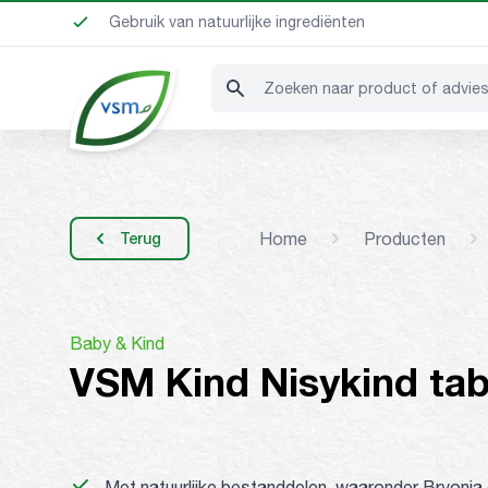
Al meer dan 100 jaar ervaring
Gebruik van natuurlijke ingrediënten
Geeft je kracht uit de natuur
Zoeken naar product of advie
Home
Producten
Terug
Baby & Kind
VSM Kind Nisykind tab
Met natuurlijke bestanddelen, waaronder Bryonia 