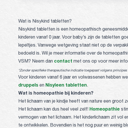
Wat is Nisykind tabletten?
Nisykind tabletten is een homeopathisch geneesmidde
kinderen vanaf 0 jaar. Voor baby’s zijn de tabletten go
lepeltjes. Vanwege wetgeving staat niet op de verpak
bedoeld is. Wil je meer informatie over de homeopat
contact
VSM? Neem dan
met ons op voor meer infor
*Zonder specifieke therapeutische indicatie toegepast volgens principe
Voor kinderen vanaf 6 jaar en volwassenen hebben w
druppels
Nisyleen tabletten
en
.
Wat is homeopathie bij kinderen?
Het lichaam van je kindje heeft van nature een groot 
Homeopathie
Het lichaam kan dus heel veel zelf!
stim
vermogen van het lichaam. Het kinderlichaam zit vol e
te ontwikkelen. Bovendien is het nog puur en weinig b