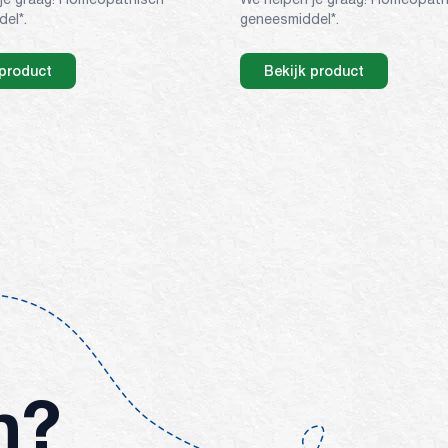
el*.
geneesmiddel*.
 product
Bekijk product
n?