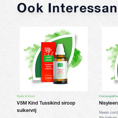
Ook Interessan
Baby & Kind
Homeopathi
VSM Kind Tussikind siroop
Nisyleen
suikervrij
Neem conta
We helpen 