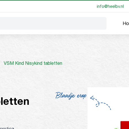
info@heelbv.nl
Ho
s
VSM Kind Nisykind tabletten
Blaadje erop
letten
cretica