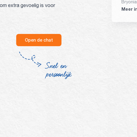
Bryonia
rom extra gevoelig is voor
Nisykin
Gelsemi
Meer i
Phospho
cellulo
(E553b)
Open de chat
Snel en
persoonlijk