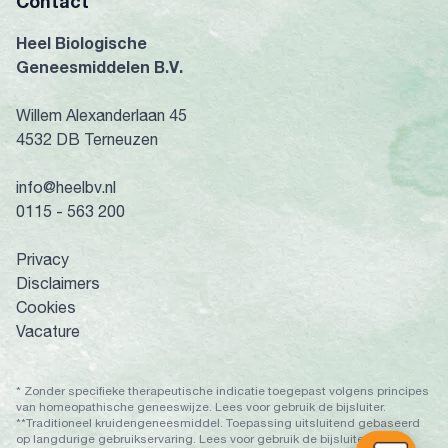
Contact
Heel Biologische
Geneesmiddelen B.V.
Willem Alexanderlaan 45
4532 DB Terneuzen
info@heelbv.nl
0115 - 563 200
Privacy
Disclaimers
Cookies
Vacature
* Zonder specifieke therapeutische indicatie toegepast volgens principes
van homeopathische geneeswijze. Lees voor gebruik de bijsluiter.
**Traditioneel kruidengeneesmiddel. Toepassing uitsluitend gebaseerd
op langdurige gebruikservaring. Lees voor gebruik de bijsluiter.