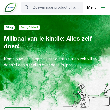
Zoeken naar product of advies
Menu
Blog
Baby & Kind
Mijlpaal van je kindje: Alles zelf
doen!
Komt jouw kindje op de leeftijd dat ze alles zelf willen
doen? Lees hier alles over deze mijlpaal!