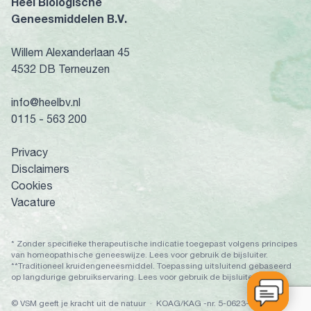
Heel Biologische
Geneesmiddelen B.V.
Willem Alexanderlaan 45
4532 DB Terneuzen
info@heelbv.nl
0115 - 563 200
Privacy
Disclaimers
Cookies
Vacature
* Zonder specifieke therapeutische indicatie toegepast volgens principes
van homeopathische geneeswijze. Lees voor gebruik de bijsluiter.
**Traditioneel kruidengeneesmiddel. Toepassing uitsluitend gebaseerd
op langdurige gebruikservaring. Lees voor gebruik de bijsluiter.
© VSM geeft je kracht uit de natuur · KOAG/KAG -nr. 5-0623-671