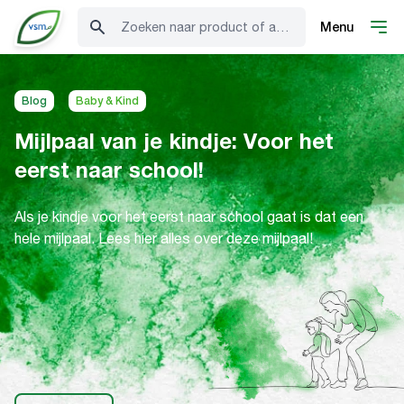
Zoeken naar product of advies
Menu
Blog
Baby & Kind
Mijlpaal van je kindje: Voor het
eerst naar school!
Als je kindje voor het eerst naar school gaat is dat een
hele mijlpaal. Lees hier alles over deze mijlpaal!