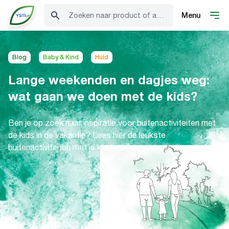
Zoeken naar product of advies
Menu
Blog
Baby & Kind
Huid
Lange weekenden en dagjes weg:
wat gaan we doen met de kids?
Ben je op zoek naar inspiratie voor buitenactiviteiten met
de kids in de vakantie? Lees hier de leukste
buitenactiviteiten met je kinderen!