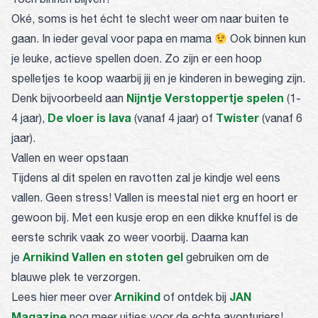
Oké, soms is het écht te slecht weer om naar buiten te
gaan. In ieder geval voor papa en mama
Ook binnen kun
je leuke, actieve spellen doen. Zo zijn er een hoop
spelletjes te koop waarbij jij en je kinderen in beweging zijn.
Nijntje Verstoppertje spelen
Denk bijvoorbeeld aan
(1-
De vloer is lava
Twister
4 jaar),
(vanaf 4 jaar) of
(vanaf 6
jaar).
Vallen en weer opstaan
Tijdens al dit spelen en ravotten zal je kindje wel eens
vallen. Geen stress! Vallen is meestal niet erg en hoort er
gewoon bij. Met een kusje erop en een dikke knuffel is de
eerste schrik vaak zo weer voorbij. Daarna kan
Arnikind Vallen en stoten gel
je
gebruiken om de
blauwe plek te verzorgen.
Arnikind
JAN
Lees hier meer over
of ontdek bij
Magazine
nog meer uitjes voor de echte avonturiers!