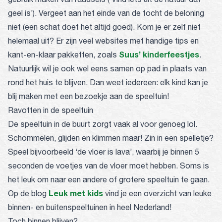
geel is’). Vergeet aan het einde van de tocht de beloning
niet (een schat doet het altijd goed). Kom je er zelf niet
helemaal uit? Er zijn veel websites met handige tips en
Suus’ kinderfeestjes
kant-en-klaar pakketten, zoals
.
Natuurlijk wil je ook wel eens samen op pad in plaats van
rond het huis te blijven. Dan weet iedereen: elk kind kan je
blij maken met een bezoekje aan de speeltuin!
Ravotten in de speeltuin
De speeltuin in de buurt zorgt vaak al voor genoeg lol.
Schommelen, glijden en klimmen maar! Zin in een spelletje?
Speel bijvoorbeeld ‘de vloer is lava’, waarbij je binnen 5
seconden de voetjes van de vloer moet hebben. Soms is
het leuk om naar een andere of grotere speeltuin te gaan.
Leuk met kids
Op de blog
vind je een overzicht van leuke
binnen- en buitenspeeltuinen in heel Nederland!
Toch binnen blijven?