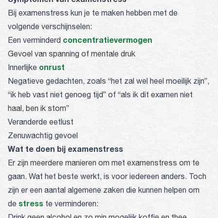
Bij examenstress kun je te maken hebben met de
volgende verschijnselen:
concentratievermogen
Een verminderd
Gevoel van spanning of mentale druk
onrust
Innerlijke
Negatieve gedachten, zoals “het zal wel heel moeilijk zijn”,
“ik heb vast niet genoeg tijd” of “als ik dit examen niet
haal, ben ik stom”
Veranderde eetlust
Zenuwachtig gevoel
Wat te doen bij examenstress
Er zijn meerdere manieren om met examenstress om te
gaan. Wat het beste werkt, is voor iedereen anders. Toch
zijn er een aantal algemene zaken die kunnen helpen om
stress
de
te verminderen:
Drink geen alcohol en zo min mogelijk koffie en thee.