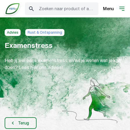
Zoeken naar product of advies
Menu
Advies
Rust & Ontspanning
Examenstress
Heb jij wel eens examenstress en wil je weten wat je kan
doen? Lees hier ons advies!
Terug