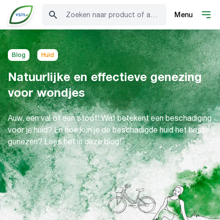
Zoeken naar product of advies
Menu
Blog
Huid
Natuurlijke en effectieve genezing
voor wondjes
Auw, een val of een stoot! Wat betekent een beschadiging
voor je huid? En hoe kun je de beschadigde huid het beste
genezen? Lees het in deze blog!