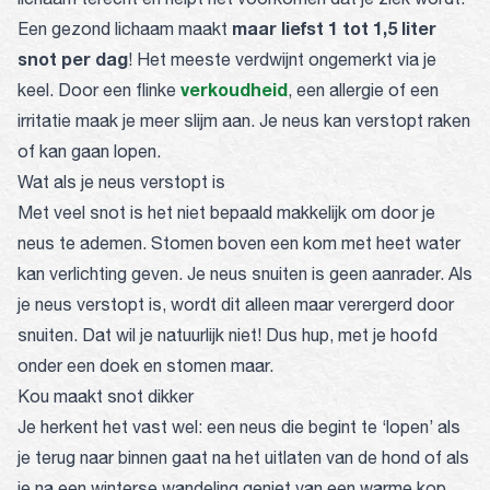
maar liefst 1 tot 1,5 liter
Een gezond lichaam maakt
snot per dag
! Het meeste verdwijnt ongemerkt via je
verkoudheid
keel. Door een flinke
, een allergie of een
irritatie maak je meer slijm aan. Je neus kan verstopt raken
of kan gaan lopen.
Wat als je neus verstopt is
Met veel snot is het niet bepaald makkelijk om door je
neus te ademen. Stomen boven een kom met heet water
kan verlichting geven. Je neus snuiten is geen aanrader. Als
je neus verstopt is, wordt dit alleen maar verergerd door
snuiten. Dat wil je natuurlijk niet! Dus hup, met je hoofd
onder een doek en stomen maar.
Kou maakt snot dikker
Je herkent het vast wel: een neus die begint te ‘lopen’ als
je terug naar binnen gaat na het uitlaten van de hond of als
je na een winterse wandeling geniet van een warme kop