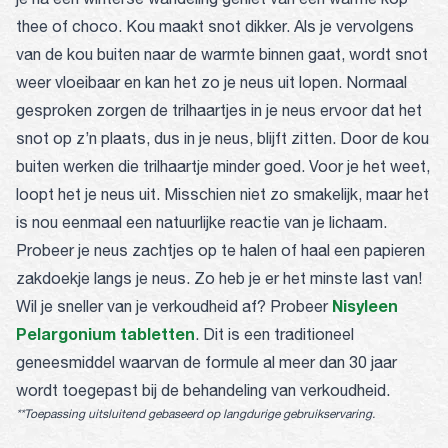
thee of choco. Kou maakt snot dikker. Als je vervolgens
van de kou buiten naar de warmte binnen gaat, wordt snot
weer vloeibaar en kan het zo je neus uit lopen. Normaal
gesproken zorgen de trilhaartjes in je neus ervoor dat het
snot op z’n plaats, dus in je neus, blijft zitten. Door de kou
buiten werken die trilhaartje minder goed. Voor je het weet,
loopt het je neus uit. Misschien niet zo smakelijk, maar het
is nou eenmaal een natuurlijke reactie van je lichaam.
Probeer je neus zachtjes op te halen of haal een papieren
zakdoekje langs je neus. Zo heb je er het minste last van!
Nisyleen
Wil je sneller van je verkoudheid af? Probeer
Pelargonium tabletten
. Dit is een traditioneel
geneesmiddel waarvan de formule al meer dan 30 jaar
wordt toegepast bij de behandeling van verkoudheid.
**Toepassing uitsluitend gebaseerd op langdurige gebruikservaring.