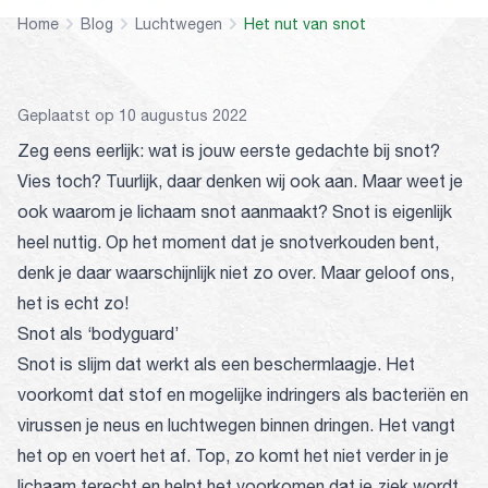
Home
Blog
Luchtwegen
Het nut van snot
Geplaatst op 10 augustus 2022
Zeg eens eerlijk: wat is jouw eerste gedachte bij snot?
Vies toch? Tuurlijk, daar denken wij ook aan. Maar weet je
ook waarom je lichaam snot aanmaakt? Snot is eigenlijk
heel nuttig. Op het moment dat je snotverkouden bent,
denk je daar waarschijnlijk niet zo over. Maar geloof ons,
het is echt zo!
Snot als ‘bodyguard’
Snot is slijm dat werkt als een beschermlaagje. Het
voorkomt dat stof en mogelijke indringers als bacteriën en
virussen je neus en luchtwegen binnen dringen. Het vangt
het op en voert het af. Top, zo komt het niet verder in je
lichaam terecht en helpt het voorkomen dat je ziek wordt.