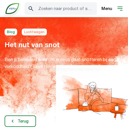
Zoeken naar product of advies
Menu
Blog
Luchtwegen
Het nut van snot
Ben jij benieuwd waarom je neus gaat snotteren bij een
verkoudheid? Lees hier wat het nut van snot is!
Terug