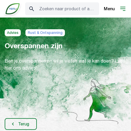
Zoeken naar product of advies
Menu
Advies
Rust & Ontspanning
Overspannen zijn
Ben je overspannen en wil je weten wat je kan doen? Lees
hier ons advies!
Terug