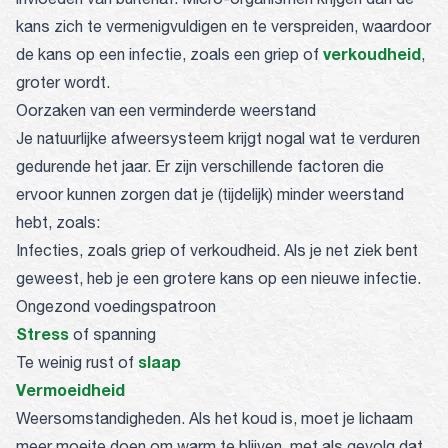
kans zich te vermenigvuldigen en te verspreiden, waardoor
verkoudheid
de kans op een infectie, zoals een griep of
,
groter wordt.
Oorzaken van een verminderde weerstand
Je natuurlijke afweersysteem krijgt nogal wat te verduren
gedurende het jaar. Er zijn verschillende factoren die
ervoor kunnen zorgen dat je (tijdelijk) minder weerstand
hebt, zoals:
Infecties, zoals griep of verkoudheid. Als je net ziek bent
geweest, heb je een grotere kans op een nieuwe infectie.
Ongezond voedingspatroon
Stress
of spanning
slaap
Te weinig rust of
Vermoeidheid
Weersomstandigheden. Als het koud is, moet je lichaam
meer moeite doen om warm te blijven, met als gevolg dat