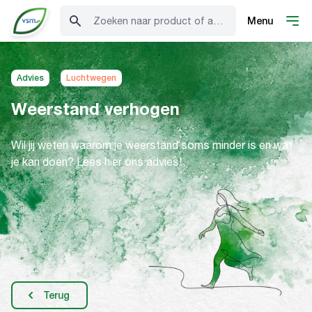
Zoeken naar product of advies
Menu
Advies
Luchtwegen
Weerstand verhogen
Wil jij weten waarom je weerstand soms minder is en wat
je kan doen? Lees hier ons advies!
Terug