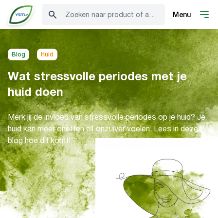
Zoeken naar product of advies
Menu
Blog
Huid
Wat stressvolle periodes met je
huid doen
Merk jij de invloed van stressvolle periodes op je huid? Je
huid kan meer oneffen of onzuiver voelen. Lees in deze
blog hoe dit komt!