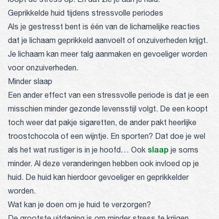
Geprikkelde huid tijdens stressvolle periodes
Als je gestresst bent is één van de lichamelijke reacties
dat je lichaam geprikkeld aanvoelt of onzuiverheden krijgt.
Je lichaam kan meer talg aanmaken en gevoeliger worden
voor onzuiverheden.
Minder slaap
Een ander effect van een stressvolle periode is dat je een
misschien minder gezonde levensstijl volgt. De een koopt
toch weer dat pakje sigaretten, de ander pakt heerlijke
troostchocola of een wijntje. En sporten? Dat doe je wel
slaap
als het wat rustiger is in je hoofd… Ook
je soms
minder. Al deze veranderingen hebben ook invloed op je
huid. De huid kan hierdoor gevoeliger en geprikkelder
worden.
Wat kan je doen om je huid te verzorgen?
De grootste uitdaging is om minder stress te krijgen.