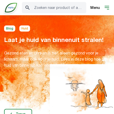
Zoeken naar product of advies
Menu
Blog
Huid
Laat je huid van binnenuit stralen!
Gezond eten en drinken is niet alleen gezond voor je
lichaam, maar ook voor je huid. Lees in deze blog hoe jij je
huid van binnenuit kan laten stralen!