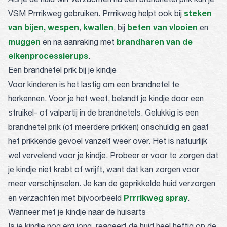
steken
VSM Prrrikweg gebruiken. Prrrikweg helpt ook bij
van bijen,
wespen
kwallen
beten van vlooien
,
, bij
en
muggen
brandharen van de
en na aanraking met
eikenprocessierups
.
Een brandnetel prik bij je kindje
Voor kinderen is het lastig om een brandnetel te
herkennen. Voor je het weet, belandt je kindje door een
struikel- of valpartij in de brandnetels. Gelukkig is een
brandnetel prik (of meerdere prikken) onschuldig en gaat
het prikkende gevoel vanzelf weer over. Het is natuurlijk
wel vervelend voor je kindje. Probeer er voor te zorgen dat
je kindje niet krabt of wrijft, want dat kan zorgen voor
meer verschijnselen. Je kan de geprikkelde huid verzorgen
Prrrikweg spray
en verzachten met bijvoorbeeld
.
Wanneer met je kindje naar de huisarts
Is je kindje nog erg jong, reageert de huid heel heftig op de