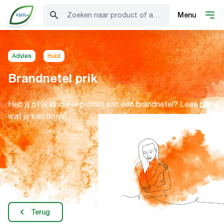
Zoeken naar product of advies
Menu
Advies
Huid
Brandnetel prik
Heb jij of je kindje je geprikt aan een brandnetel? Lees hier
wat je kan doen!
Terug